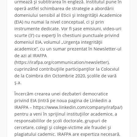
urmează și subtitrarea în engleză. Institutul pune în
operă astfel schimbarea de strategie a abordării
domeniului sensibil al Eticii și Integrității Academice
(EIA) nu numai la nivel conceptual, ci și prin
instrumente dedicate. Vor fi șase emisiuni, video-uri
scurte (3′) cu experți în chestiuni punctuale privind
domeniul EIA, volumul „Urgența integrității
academice”, cu un sumar prezentat în Newsletter-ul
de azi al IRAFPA
(https://irafpa.org/communication/newsletter),
cuprinzând contribuțiile participanților la Colocviul
de la Coimbra din Octombrie 2020, școlile de vară
ș.a.
Încercăm crearea unei dezbateri democratice
privind EIA (intră pe noua pagina de Linkedin a
IRAFPA – https://www.linkedin.com/company/irafpa/)
pentru a veni în sprijinul instituțiilor academice, a
responsabililor de școli doctorale, grupuri de
cercetare, colegi și colege-victime ale fraudei și
plagiatului cademic. IRAFPA are expertiza necesară,