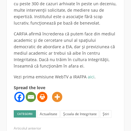
cu peste 300 de cazuri arhivate în peste un deceniu,
multe intervenții solicitate, de mediere sau de
expertiză. Institutul este o asociație fără scop
lucrativ, funcționează pe bază de benevolat.
CARFIA afirmă încrederea că putem face din mediul
academic și de cercetare unul al spațiului
democratic de abordare a EIA, dar și previziunea că
mediul academic ar trebui să aibe în centru
Integritatea. Dacă nu trăim în cultura Integrității,
înseamnă că funcționăm în afara ei.
Vezi prima emisiune WebTV a IRAFPA
aici
.
Spread the love
Actualitate
Școala de Integritate
Știri
CATEGORII
Articolul anterior