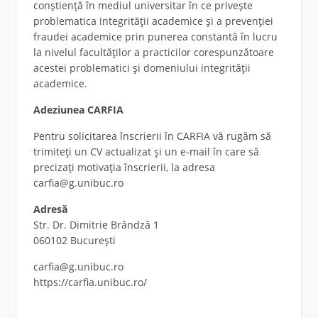
conștiență în mediul universitar în ce privește
problematica integrității academice și a prevenției
fraudei academice prin punerea constantă în lucru
la nivelul facultăților a practicilor corespunzătoare
acestei problematici și domeniului integrității
academice.
Adeziunea CARFIA
Pentru solicitarea înscrierii în CARFIA vă rugăm să
trimiteți un CV actualizat și un e-mail în care să
precizați motivația înscrierii, la adresa
carfia@g.unibuc.ro
Adresă
Str. Dr. Dimitrie Brândză 1
060102 București
carfia@g.unibuc.ro
https://carfia.unibuc.ro/