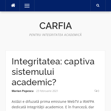
Sari
Meniu
la
conținut
CARFIA
PENTRU INTEGRITATEA ACADEMICĂ
Integritatea: captiva
sistemului
academic?
Marian Popescu
23 februarie 2021
0
Astăzi e difuzată prima emisiune WebTV a IRAFPA
dedicată Integrității academice. E în franceză, dar