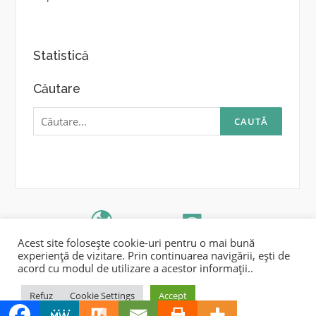
Statistică
Căutare
Caută
după:
IRAFPA
UB
Acest site folosește cookie-uri pentru o mai bună
Drepturi de autor © 2026 Carfia. Toate drepturile rezervate.
experiență de vizitare. Prin continuarea navigării, ești de
Tema Codilight de
FameThemes
acord cu modul de utilizare a acestor informații..
Refuz
Cookie Settings
Accept