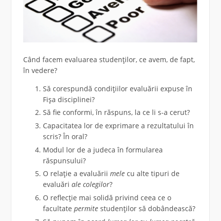
Când facem evaluarea studenților, ce avem, de fapt,
în vedere?
Să corespundă condițiilor evaluării expuse în
Fișa disciplinei?
Să fie conformi, în răspuns, la ce li s-a cerut?
Capacitatea lor de exprimare a rezultatului în
scris? În oral?
Modul lor de a judeca în formularea
răspunsului?
O relație a evaluării
mele
cu alte tipuri de
evaluări
ale colegilor
?
O reflecție mai solidă privind ceea ce o
facultate
permite
studenților să dobândească?