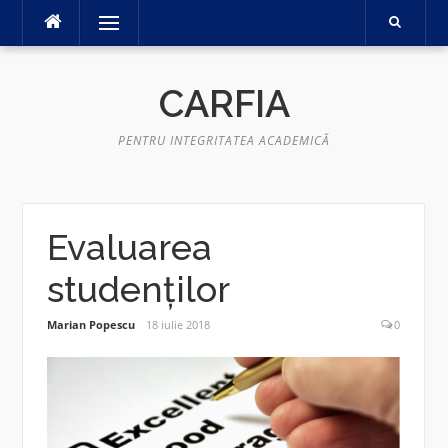
Sari
Meniu
la
conținut
CARFIA
PENTRU INTEGRITATEA ACADEMICĂ
Evaluarea
studenților
Marian Popescu
18 iulie 2018
0