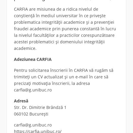
CARFIA are misiunea de a ridica nivelul de
conștiență în mediul universitar în ce privește
problematica integrității academice și a prevenției
fraudei academice prin punerea constantă în lucru
la nivelul facultăților a practicilor corespunzătoare
acestei problematici și domeniului integrității
academice.
Adeziunea CARFIA
Pentru solicitarea înscrierii în CARFIA vă rugăm să
trimiteți un CV actualizat și un e-mail în care să
precizați motivația înscrierii, la adresa
carfia@g.unibuc.ro
Adresă
Str. Dr. Dimitrie Brândză 1
060102 București
carfia@g.unibuc.ro
https://carfia.unibuc.ro/