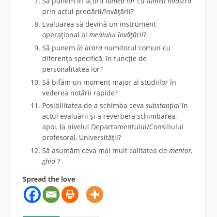
Să punem în acord
lumea lor
cu
lumea noastră
prin actul predării/învățării?
Evaluarea să devină un instrument
operațional al
mediului învățării
?
Să punem
în acord
numitorul comun cu
diferența specifică, în funcție de
personalitatea lor?
Să bifăm un moment major al studiilor în
vederea notării rapide?
Posibilitatea de a schimba ceva
substanțial
în
actul evaluării și a reverbera schimbarea,
apoi, la nivelul Departamentului/Consiliului
profesoral, Universității?
Să asumăm ceva mai mult calitatea de
mentor,
ghid
?
Spread the love