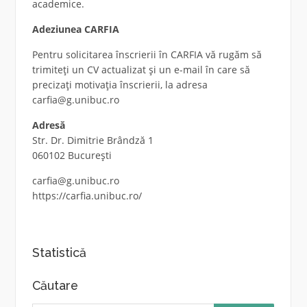
academice.
Adeziunea CARFIA
Pentru solicitarea înscrierii în CARFIA vă rugăm să
trimiteți un CV actualizat și un e-mail în care să
precizați motivația înscrierii, la adresa
carfia@g.unibuc.ro
Adresă
Str. Dr. Dimitrie Brândză 1
060102 București
carfia@g.unibuc.ro
https://carfia.unibuc.ro/
Statistică
Căutare