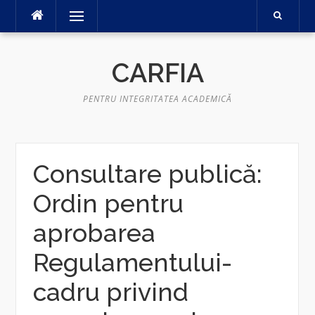
Sari
Meniu
la
conținut
CARFIA
PENTRU INTEGRITATEA ACADEMICĂ
Consultare publică:
Ordin pentru
aprobarea
Regulamentului-
cadru privind