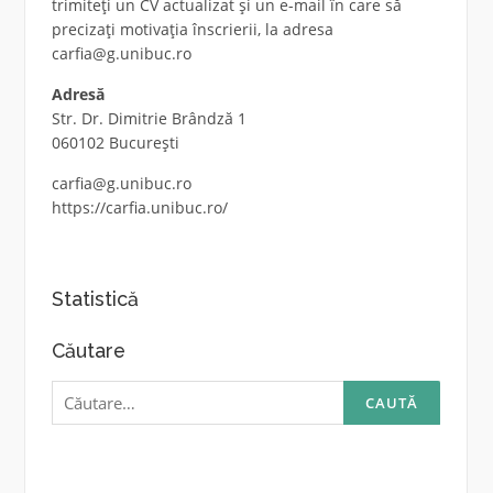
trimiteți un CV actualizat și un e-mail în care să
precizați motivația înscrierii, la adresa
carfia@g.unibuc.ro
Adresă
Str. Dr. Dimitrie Brândză 1
060102 București
carfia@g.unibuc.ro
https://carfia.unibuc.ro/
Statistică
Căutare
Caută
după: