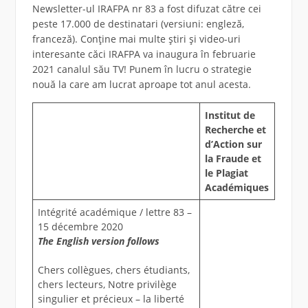
Newsletter-ul IRAFPA nr 83 a fost difuzat către cei
peste 17.000 de destinatari (versiuni: engleză,
franceză). Conține mai multe știri și video-uri
interesante căci IRAFPA va inaugura în februarie
2021 canalul său TV! Punem în lucru o strategie
nouă la care am lucrat aproape tot anul acesta.
Institut de
Recherche et
d’Action sur
la Fraude et
le Plagiat
Académiques
Intégrité académique / lettre 83 –
15 décembre 2020
The English version follows
Chers collègues, chers étudiants,
chers lecteurs, Notre privilège
singulier et précieux – la liberté