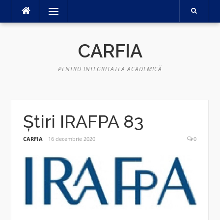
Sari
Meniu
la
conținut
CARFIA
PENTRU INTEGRITATEA ACADEMICĂ
Știri IRAFPA 83
CARFIA
16 decembrie 2020
0