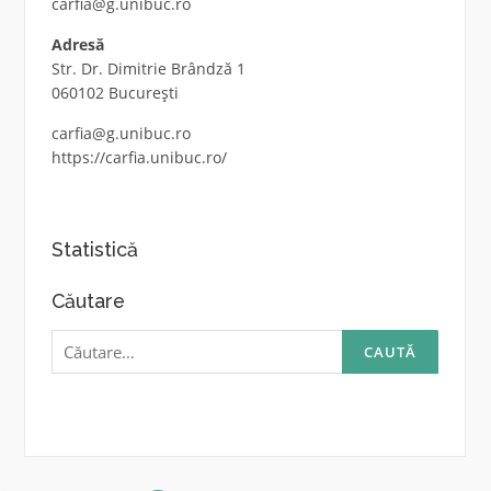
carfia@g.unibuc.ro
Adresă
Str. Dr. Dimitrie Brândză 1
060102 București
carfia@g.unibuc.ro
https://carfia.unibuc.ro/
Statistică
Căutare
Caută
după: