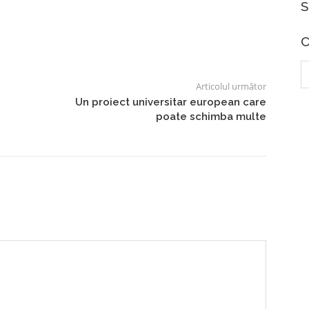
S
C
C
d
Articolul următor
Un proiect universitar european care
poate schimba multe