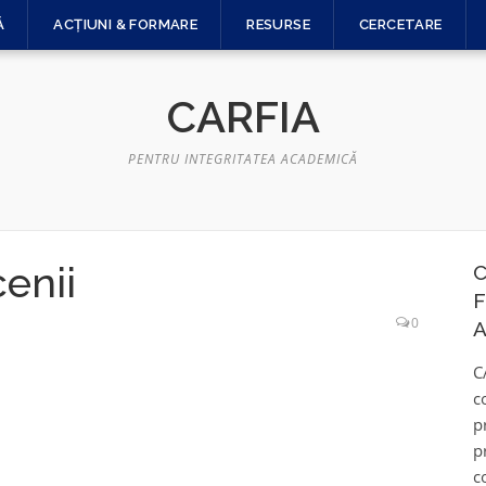
Ă
ACȚIUNI & FORMARE
RESURSE
CERCETARE
CARFIA
PENTRU INTEGRITATEA ACADEMICĂ
cenii
C
F
0
A
C
c
p
p
c