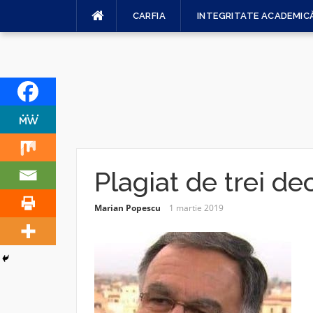
Sari
CARFIA
INTEGRITATE ACADEMIC
la
conținut
Plagiat de trei de
Marian Popescu
1 martie 2019