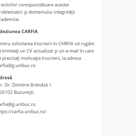
racticilor corespunzătoare acestei
roblematici și domeniului integrității
cademice.
deziunea CARFIA
entru solicitarea înscrierii în CARFIA vă rugăm
ă trimiteți un CV actualizat și un e-mail în care
ă precizați motivația înscrierii, la adresa
arfia@g.unibuc.ro
dresă
tr. Dr. Dimitrie Brândză 1
60102 București
arfia@g.unibuc.ro
ttps://carfia.unibuc.ro/