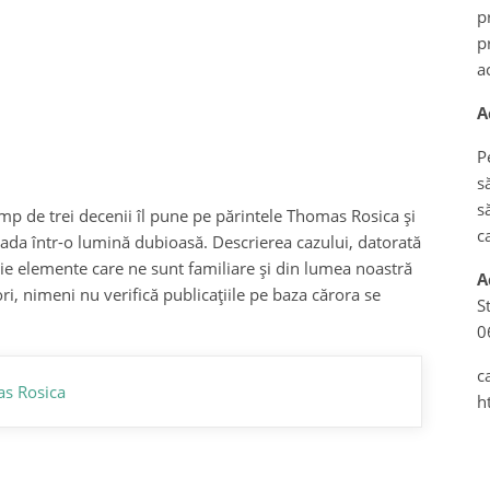
p
p
a
A
P
s
s
mp de trei decenii îl pune pe părintele Thomas Rosica și
c
anada într-o lumină dubioasă. Descrierea cazului, datorată
uție elemente care ne sunt familiare și din lumea noastră
A
ri, nimeni nu verifică publicațiile pe baza cărora se
S
0
c
as Rosica
h