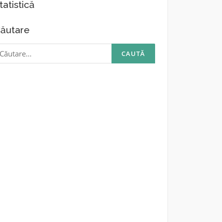
tatistică
ăutare
aută
upă: