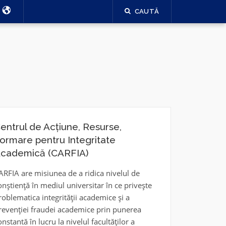
CAUTĂ
IRAFPA
entrul de Acțiune, Resurse,
ormare pentru Integritate
cademică (CARFIA)
ARFIA are misiunea de a ridica nivelul de
onștiență în mediul universitar în ce privește
roblematica integrității academice și a
revenției fraudei academice prin punerea
onstantă în lucru la nivelul facultăților a