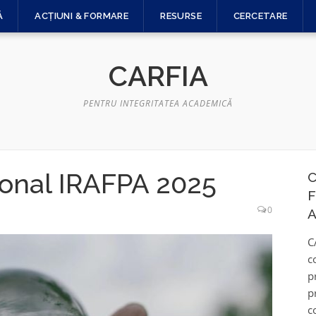
Ă
ACȚIUNI & FORMARE
RESURSE
CERCETARE
CARFIA
PENTRU INTEGRITATEA ACADEMICĂ
ional IRAFPA 2025
C
F
0
A
C
c
p
p
c