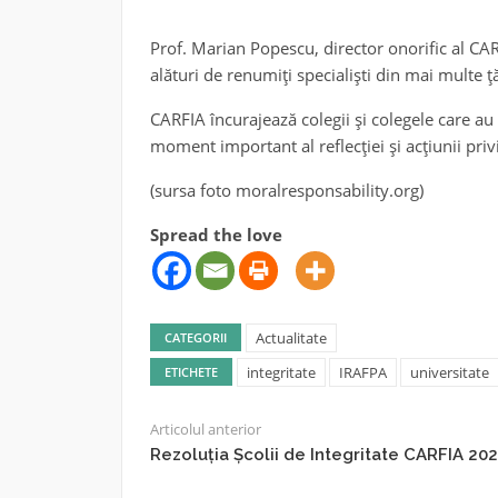
Prof. Marian Popescu, director onorific al CARF
alături de renumiți specialiști din mai multe ță
CARFIA încurajează colegii și colegele care au
moment important al reflecției și acțiunii pri
(sursa foto moralresponsability.org)
Spread the love
Actualitate
CATEGORII
integritate
IRAFPA
universitate
ETICHETE
Articolul anterior
Rezoluția Școlii de Integritate CARFIA 20