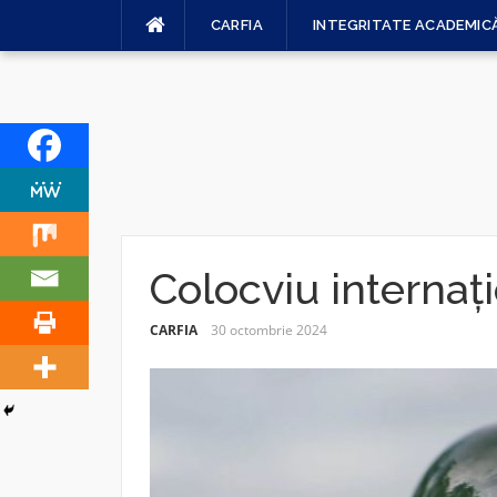
Sari
CARFIA
INTEGRITATE ACADEMIC
la
conținut
Colocviu internaț
CARFIA
30 octombrie 2024