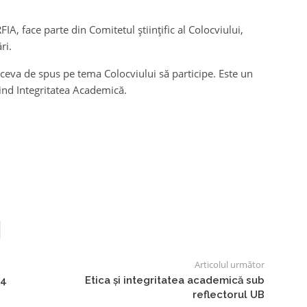
IA, face parte din Comitetul științific al Colocviului,
ri.
 ceva de spus pe tema Colocviului să participe. Este un
vind Integritatea Academică.
Articolul următor
24
Etica și integritatea academică sub
reflectorul UB