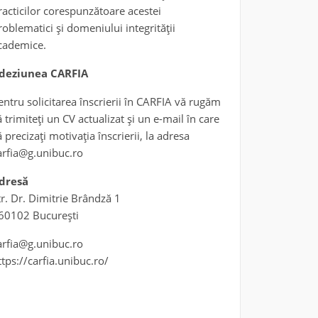
racticilor corespunzătoare acestei
roblematici și domeniului integrității
cademice.
deziunea CARFIA
entru solicitarea înscrierii în CARFIA vă rugăm
ă trimiteți un CV actualizat și un e-mail în care
ă precizați motivația înscrierii, la adresa
arfia@g.unibuc.ro
dresă
tr. Dr. Dimitrie Brândză 1
60102 București
arfia@g.unibuc.ro
ttps://carfia.unibuc.ro/