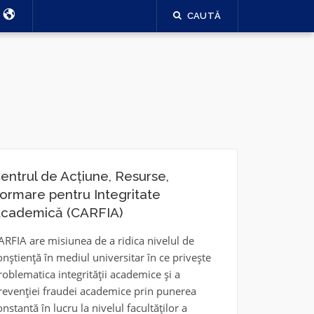
CAUTĂ
IRAFPA
entrul de Acțiune, Resurse,
ormare pentru Integritate
cademică (CARFIA)
ARFIA are misiunea de a ridica nivelul de
onștiență în mediul universitar în ce privește
roblematica integrității academice și a
revenției fraudei academice prin punerea
onstantă în lucru la nivelul facultăților a