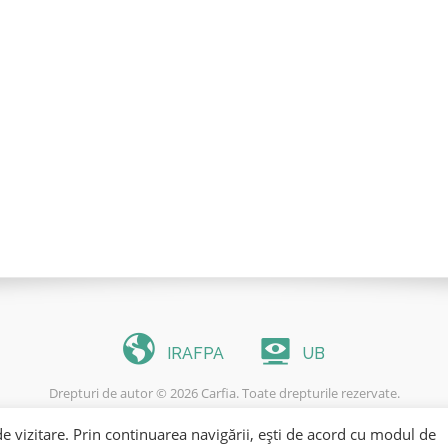
IRAFPA
UB
Drepturi de autor © 2026 Carfia. Toate drepturile rezervate.
Tema Codilight de
FameThemes
e vizitare. Prin continuarea navigării, ești de acord cu modul de