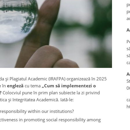
p
p
a
A
P
s
s
c
A
uda și Plagiatul Academic (IRAFPA) organizează în 2025
S
e
în
engleză
cu tema
„Cum să implementezi o
0
?
Colocviul pune în prim plan subiecte la zi privind
ica și Integritatea Academică. Iată-le:
c
h
esponsibility within our institutions?
ctiveness in promoting social responsibility among