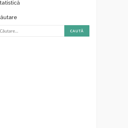
tatistică
ăutare
aută
upă: