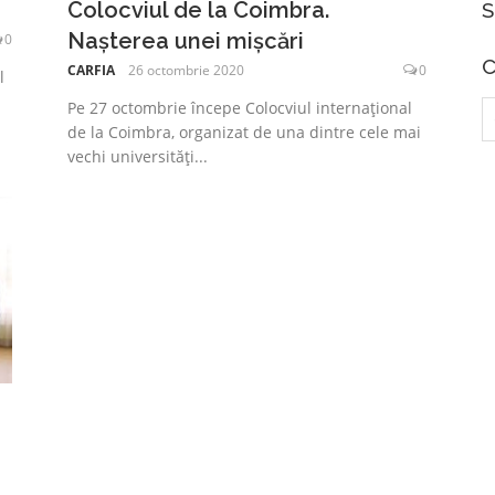
Colocviul de la Coimbra.
S
Nașterea unei mișcări
0
C
CARFIA
26 octombrie 2020
0
l
C
Pe 27 octombrie începe Colocviul internațional
d
de la Coimbra, organizat de una dintre cele mai
vechi universități...