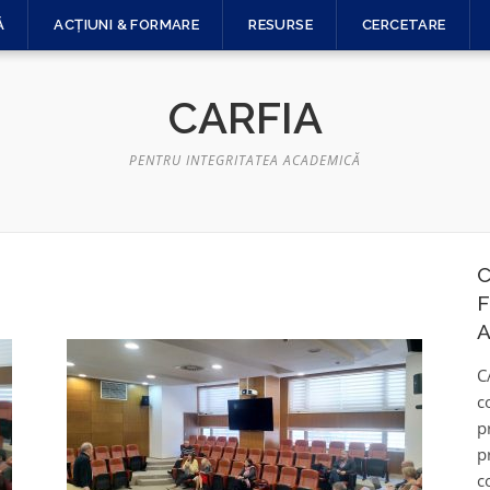
Ă
ACȚIUNI & FORMARE
RESURSE
CERCETARE
CARFIA
PENTRU INTEGRITATEA ACADEMICĂ
C
F
A
C
c
p
p
c