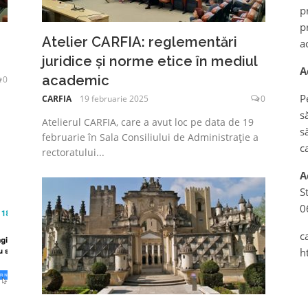
p
p
Atelier CARFIA: reglementări
a
juridice și norme etice în mediul
A
academic
0
P
CARFIA
19 februarie 2025
0
s
Atelierul CARFIA, care a avut loc pe data de 19
s
februarie în Sala Consiliului de Administrație a
c
rectoratului...
A
S
0
c
h