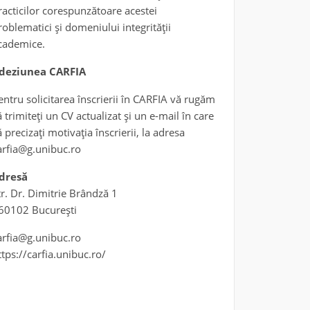
racticilor corespunzătoare acestei
roblematici și domeniului integrității
cademice.
deziunea CARFIA
entru solicitarea înscrierii în CARFIA vă rugăm
ă trimiteți un CV actualizat și un e-mail în care
ă precizați motivația înscrierii, la adresa
arfia@g.unibuc.ro
dresă
tr. Dr. Dimitrie Brândză 1
60102 București
arfia@g.unibuc.ro
ttps://carfia.unibuc.ro/