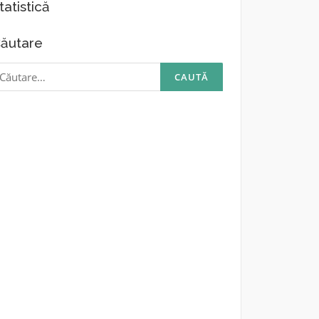
tatistică
ăutare
aută
upă: