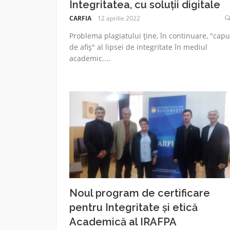
Integritatea, cu soluții digitale
CARFIA
12 aprilie 2022
Problema plagiatului ține, în continuare, "capu
de afiș" al lipsei de integritate în mediul
academic....
Noul program de certificare
pentru Integritate și etică
Academică al IRAFPA