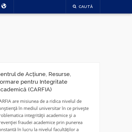
CAUTĂ
IRAFPA
entrul de Acțiune, Resurse,
ormare pentru Integritate
cademică (CARFIA)
ARFIA are misiunea de a ridica nivelul de
onștiență în mediul universitar în ce privește
roblematica integrității academice și a
revenției fraudei academice prin punerea
onstantă în lucru la nivelul facultăților a