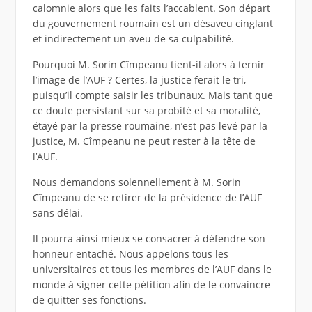
calomnie alors que les faits l’accablent. Son départ
du gouvernement roumain est un désaveu cinglant
et indirectement un aveu de sa culpabilité.
Pourquoi M. Sorin Cîmpeanu tient-il alors à ternir
l’image de l’AUF ? Certes, la justice ferait le tri,
puisqu’il compte saisir les tribunaux. Mais tant que
ce doute persistant sur sa probité et sa moralité,
étayé par la presse roumaine, n’est pas levé par la
justice, M. Cîmpeanu ne peut rester à la tête de
l’AUF.
Nous demandons solennellement à M. Sorin
Cîmpeanu de se retirer de la présidence de l’AUF
sans délai.
Il pourra ainsi mieux se consacrer à défendre son
honneur entaché. Nous appelons tous les
universitaires et tous les membres de l’AUF dans le
monde à signer cette pétition afin de le convaincre
de quitter ses fonctions.