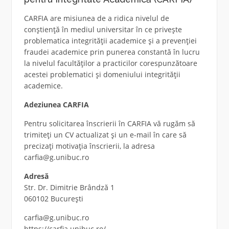
CARFIA are misiunea de a ridica nivelul de
conștiență în mediul universitar în ce privește
problematica integrității academice și a prevenției
fraudei academice prin punerea constantă în lucru
la nivelul facultăților a practicilor corespunzătoare
acestei problematici și domeniului integrității
academice.
Adeziunea CARFIA
Pentru solicitarea înscrierii în CARFIA vă rugăm să
trimiteți un CV actualizat și un e-mail în care să
precizați motivația înscrierii, la adresa
carfia@g.unibuc.ro
Adresă
Str. Dr. Dimitrie Brândză 1
060102 București
carfia@g.unibuc.ro
https://carfia.unibuc.ro/