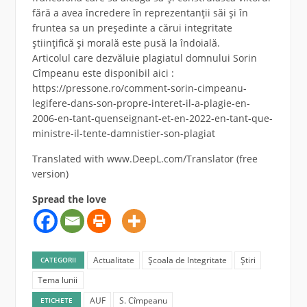
fără a avea încredere în reprezentanții săi și în
fruntea sa un președinte a cărui integritate
științifică și morală este pusă la îndoială.
Articolul care dezvăluie plagiatul domnului Sorin
Cîmpeanu este disponibil aici :
https://pressone.ro/comment-sorin-cimpeanu-
legifere-dans-son-propre-interet-il-a-plagie-en-
2006-en-tant-quenseignant-et-en-2022-en-tant-que-
ministre-il-tente-damnistier-son-plagiat
Translated with www.DeepL.com/Translator (free
version)
Spread the love
Actualitate
Școala de Integritate
Știri
CATEGORII
Tema lunii
AUF
S. Cîmpeanu
ETICHETE