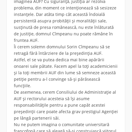
imaginea AUF? Cu siguranță, justiția ar rezolva
problema, din moment ce intenționează să sesizeze
instanțele. Dar atâta timp cât această îndoială
persistentă asupra probității și moralității sale,
susținută de presa românească, nu este înlăturată
de justiție, domnul Cîmpeanu nu poate rămâne în
fruntea AUF.
Îi cerem solemn domnului Sorin Cîmpeanu să se
retragă fără întârziere de la președinția AUF.
Astfel, el se va putea dedica mai bine apărării
onoarei sale pătate. Facem apel la toți academicienii
și la toți membrii AUF din lume să semneze această
petiție pentru a-l convinge să-și părăsească
funcțiile.
De asemenea, cerem Consiliului de Administrație al
AUF și rectorului acesteia să își asume
responsabilitățile pentru a pune capăt acestei
președinții care poate afecta grav prestigiul Agenției
pe lângă partenerii săi.
Nu ne putem imagina o comunitate universitară
francofonă care să aleagă să-și construiască viitorul