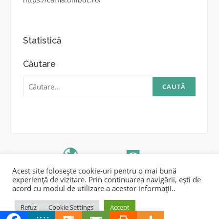
Statistică
Căutare
Caută
după:
IRAFPA
UB
Acest site folosește cookie-uri pentru o mai bună
Drepturi de autor © 2026 Carfia. Toate drepturile rezervate.
experiență de vizitare. Prin continuarea navigării, ești de
Tema Codilight de
FameThemes
acord cu modul de utilizare a acestor informații..
Refuz
Cookie Settings
Accept