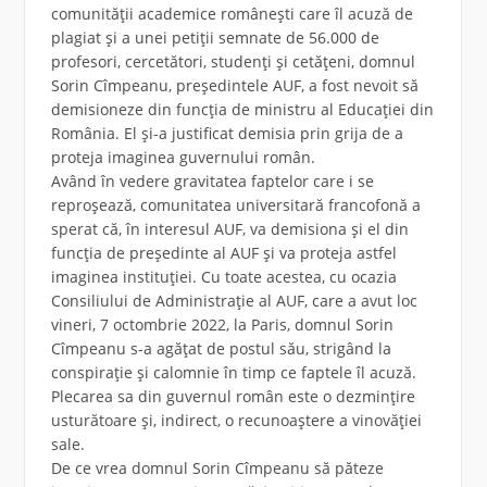
comunității academice românești care îl acuză de
plagiat și a unei petiții semnate de 56.000 de
profesori, cercetători, studenți și cetățeni, domnul
Sorin Cîmpeanu, președintele AUF, a fost nevoit să
demisioneze din funcția de ministru al Educației din
România. El și-a justificat demisia prin grija de a
proteja imaginea guvernului român.
Având în vedere gravitatea faptelor care i se
reproșează, comunitatea universitară francofonă a
sperat că, în interesul AUF, va demisiona și el din
funcția de președinte al AUF și va proteja astfel
imaginea instituției. Cu toate acestea, cu ocazia
Consiliului de Administrație al AUF, care a avut loc
vineri, 7 octombrie 2022, la Paris, domnul Sorin
Cîmpeanu s-a agățat de postul său, strigând la
conspirație și calomnie în timp ce faptele îl acuză.
Plecarea sa din guvernul român este o dezmințire
usturătoare și, indirect, o recunoaștere a vinovăției
sale.
De ce vrea domnul Sorin Cîmpeanu să păteze