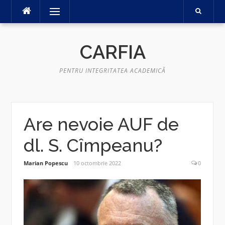
Sari
Meniu
la
conținut
CARFIA
PENTRU INTEGRITATEA ACADEMICĂ
Are nevoie AUF de
dl. S. Cîmpeanu?
Marian Popescu
10 octombrie 2022
0