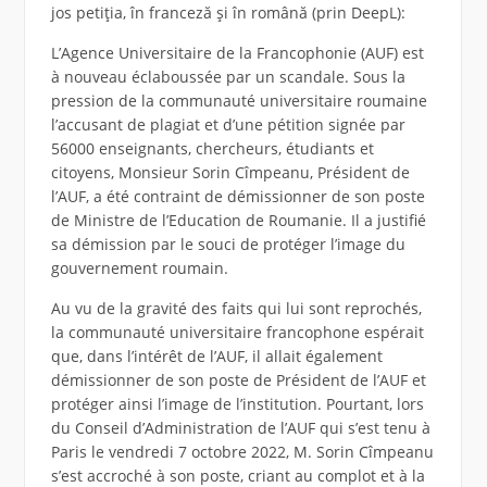
jos petiția, în franceză și în română (prin DeepL):
L’Agence Universitaire de la Francophonie (AUF) est
à nouveau éclaboussée par un scandale. Sous la
pression de la communauté universitaire roumaine
l’accusant de plagiat et d’une pétition signée par
56000 enseignants, chercheurs, étudiants et
citoyens, Monsieur Sorin Cîmpeanu, Président de
l’AUF, a été contraint de démissionner de son poste
de Ministre de l’Education de Roumanie. Il a justifié
sa démission par le souci de protéger l’image du
gouvernement roumain.
Au vu de la gravité des faits qui lui sont reprochés,
la communauté universitaire francophone espérait
que, dans l’intérêt de l’AUF, il allait également
démissionner de son poste de Président de l’AUF et
protéger ainsi l’image de l’institution. Pourtant, lors
du Conseil d’Administration de l’AUF qui s’est tenu à
Paris le vendredi 7 octobre 2022, M. Sorin Cîmpeanu
s’est accroché à son poste, criant au complot et à la