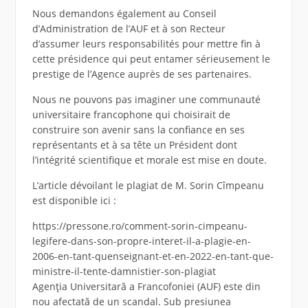
Nous demandons également au Conseil
d’Administration de l’AUF et à son Recteur
d’assumer leurs responsabilités pour mettre fin à
cette présidence qui peut entamer sérieusement le
prestige de l’Agence auprès de ses partenaires.
Nous ne pouvons pas imaginer une communauté
universitaire francophone qui choisirait de
construire son avenir sans la confiance en ses
représentants et à sa tête un Président dont
l’intégrité scientifique et morale est mise en doute.
L’article dévoilant le plagiat de M. Sorin Cîmpeanu
est disponible ici :
https://pressone.ro/comment-sorin-cimpeanu-
legifere-dans-son-propre-interet-il-a-plagie-en-
2006-en-tant-quenseignant-et-en-2022-en-tant-que-
ministre-il-tente-damnistier-son-plagiat
Agenția Universitară a Francofoniei (AUF) este din
nou afectată de un scandal. Sub presiunea