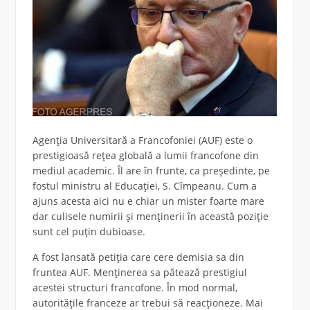
Agenția Universitară a Francofoniei (AUF) este o
prestigioasă rețea globală a lumii francofone din
mediul academic. Îl are în frunte, ca președinte, pe
fostul ministru al Educației, S. Cîmpeanu. Cum a
ajuns acesta aici nu e chiar un mister foarte mare
dar culisele numirii și menținerii în această poziție
sunt cel puțin dubioase.
A fost lansată petiția care cere demisia sa din
fruntea AUF. Menținerea sa pătează prestigiul
acestei structuri francofone. În mod normal,
autoritățile franceze ar trebui să reacționeze. Mai