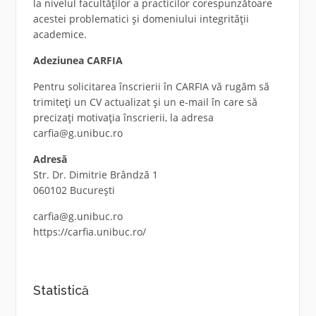
la nivelul facultăților a practicilor corespunzătoare
acestei problematici și domeniului integrității
academice.
Adeziunea CARFIA
Pentru solicitarea înscrierii în CARFIA vă rugăm să
trimiteți un CV actualizat și un e-mail în care să
precizați motivația înscrierii, la adresa
carfia@g.unibuc.ro
Adresă
Str. Dr. Dimitrie Brândză 1
060102 București
carfia@g.unibuc.ro
https://carfia.unibuc.ro/
Statistică