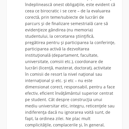
îndeplinească onest obligațiile, este evident că
ceea ce birocratic i se cere – de la evaluarea
corectă, prin teme/subiecte de lucrări de
parcurs și de finalizare semestrială care să
evidențieze gândirea (nu memoria)
studentului, la cercetarea științifică,
pregătirea pentru și participarea la conferințe,
participarea activă la dezvoltarea
instituțională (departament, facultate,
universitate, comsiii etc.), coordonare de
lucrări (
licență, masterat, doctorat), activitate
în comisii de resort la nivel național sau
internațional și etc. și etc – nu este
dimensionat corect, responsabil, pentru a face
efectiv, eficient învățământul superior centrat
pe student. Cât despre construcția unui
mediu universitar etic, integru, reticențele sau
indiferența dacă nu ignorarea voită sunt, de
fapt, la ordinea zilei. Ne plac mult
complicitățile, complacerile și, în general,