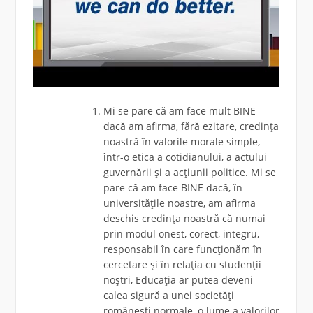
Mi se pare că am face mult BINE
dacă am afirma, fără ezitare, credința
noastră în valorile morale simple,
într-o etica a cotidianului, a actului
guvernării și a acțiunii politice. Mi se
pare că am face BINE dacă, în
universitățile noastre, am afirma
deschis credința noastră că numai
prin modul onest, corect, integru,
responsabil în care funcționăm în
cercetare și în relația cu studenții
noștri, Educația ar putea deveni
calea sigură a unei societăți
românești normale, o lume a valorilor