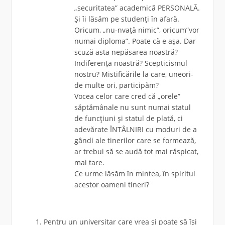
„securitatea” academică PERSONALĂ.
Și îi lăsăm pe studenți în afară.
Oricum, „nu-nvață nimic”, oricum”vor
numai diploma”. Poate că e așa. Dar
scuză asta nepăsarea noastră?
Indiferența noastră? Scepticismul
nostru? Mistificările la care, uneori-
de multe ori, participăm?
Vocea celor care cred că „orele”
săptămânale nu sunt numai statul
de funcțiuni și statul de plată, ci
adevărate ÎNTÂLNIRI cu moduri de a
gândi ale tinerilor care se formează,
ar trebui să se audă tot mai răspicat,
mai tare.
Ce urme lăsăm în mintea, în spiritul
acestor oameni tineri?
Pentru un universitar care vrea și poate să își