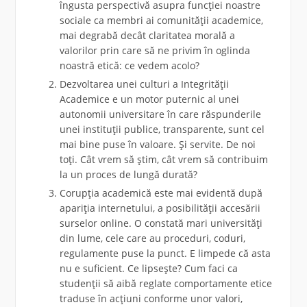
îngusta perspectivă asupra funcției noastre
sociale ca membri ai comunității academice,
mai degrabă decât claritatea morală a
valorilor prin care să ne privim în oglinda
noastră etică: ce vedem acolo?
Dezvoltarea unei culturi a Integrității
Academice e un motor puternic al unei
autonomii universitare în care răspunderile
unei instituții publice, transparente, sunt cel
mai bine puse în valoare. Și servite. De noi
toți. Cât vrem să știm, cât vrem să contribuim
la un proces de lungă durată?
Corupția academică este mai evidentă după
apariția internetului, a posibilității accesării
surselor online. O constată mari universități
din lume, cele care au proceduri, coduri,
regulamente puse la punct. E limpede că asta
nu e suficient. Ce lipsește? Cum faci ca
studenții să aibă reglate comportamente etice
traduse în acțiuni conforme unor valori,