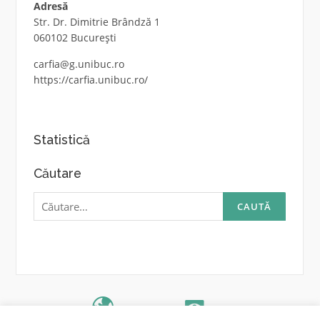
Adresă
Str. Dr. Dimitrie Brândză 1
060102 București
carfia@g.unibuc.ro
https://carfia.unibuc.ro/
Statistică
Căutare
Caută
după:
IRAFPA
UB