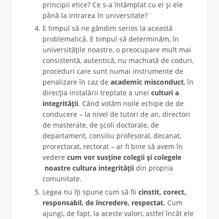
principii etice? Ce s-a întâmplat cu ei și ele
până la intrarea în universitate?
E timpul să ne gândim serios la această
problematică. E timpul să determinăm, în
universitățile noastre, o preocupare mult mai
consistentă, autentică, nu machiată de coduri,
proceduri care sunt numai instrumente de
penalizare în caz de
academic misconduct
, în
direcția instalării treptate a unei
culturi a
integrității
. Când votăm noile echipe de de
conducere – la nivel de tutori de an, directori
de masterate, de școli doctorale, de
departament, consiliu profesoral, decanat,
prorectorat, rectorat – ar fi bine să avem în
vedere
cum vor susține colegii și colegele
noastre cultura integrității
din propria
comunitate.
Legea nu îți spune cum să fii
cinstit, corect,
responsabil, de încredere, respectat.
Cum
ajungi, de fapt, la aceste valori, astfel încât ele