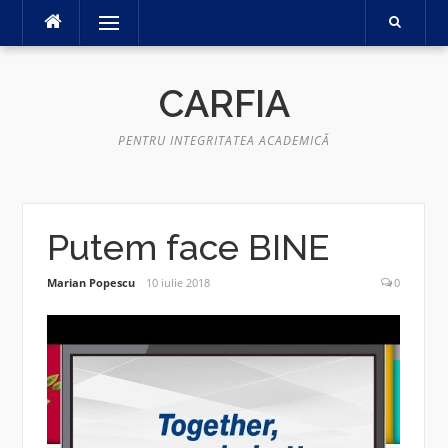
Sari
Meniu
la
conținut
CARFIA
PENTRU INTEGRITATEA ACADEMICĂ
Putem face BINE
Marian Popescu
10 iulie 2018
0