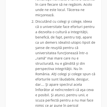
în care fiecare să ne regăsim. Acolo
unde ne este locul. Tăcerea ne
micșorează.
Discutând cu colegi și colege, ideea
că o universitate face eforturi pentru
a dezvolta o cultură a Integrității,
benefică, de fapt, pentru toți, apare
ca un demers idealist-utopic-lipsit de
șanse de reușită pentru că
universitatea funcționează într-o
„ramă” mai mare care nu e
structurată, nu e gândită și din
perspectiva integrității. Nu în
România. Alți colegi și colege spun că
eforturile sunt lăudabile, desigur,
dar…. Și apare spectrul acela
înfiorător al neîncrederii că a
șa ceva
e posibil. Și atunci, pentru unii, e
scuza perfectă pentru a nu mai face
nimic ce ar pune în pericol