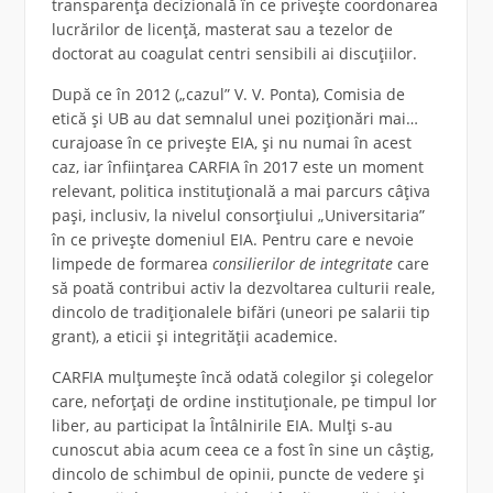
transparența decizională în ce privește coordonarea
lucrărilor de licență, masterat sau a tezelor de
doctorat au coagulat centri sensibili ai discuțiilor.
După ce în 2012 („cazul” V. V. Ponta), Comisia de
etică și UB au dat semnalul unei poziționări mai…
curajoase în ce privește EIA, și nu numai în acest
caz, iar înființarea CARFIA în 2017 este un moment
relevant, politica instituțională a mai parcurs câțiva
pași, inclusiv, la nivelul consorțiului „Universitaria”
în ce privește domeniul EIA. Pentru care e nevoie
limpede de formarea
consilierilor de integritate
care
să poată contribui activ la dezvoltarea culturii reale,
dincolo de tradiționalele bifări (uneori pe salarii tip
grant), a eticii și integrității academice.
CARFIA mulțumește încă odată colegilor și colegelor
care, neforțați de ordine instituționale, pe timpul lor
liber, au participat la Întâlnirile EIA. Mulți s-au
cunoscut abia acum ceea ce a fost în sine un câștig,
dincolo de schimbul de opinii, puncte de vedere și