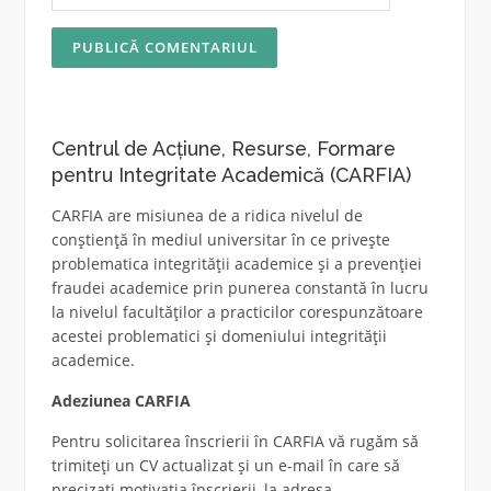
Centrul de Acțiune, Resurse, Formare
pentru Integritate Academică (CARFIA)
CARFIA are misiunea de a ridica nivelul de
conștiență în mediul universitar în ce privește
problematica integrității academice și a prevenției
fraudei academice prin punerea constantă în lucru
la nivelul facultăților a practicilor corespunzătoare
acestei problematici și domeniului integrității
academice.
Adeziunea CARFIA
Pentru solicitarea înscrierii în CARFIA vă rugăm să
trimiteți un CV actualizat și un e-mail în care să
precizați motivația înscrierii, la adresa