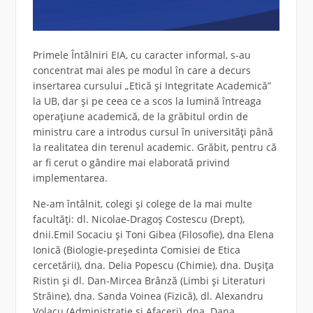
Primele Întâlniri EIA, cu caracter informal, s-au
concentrat mai ales pe modul în care a decurs
insertarea cursului „Etică și Integritate Academică”
la UB, dar și pe ceea ce a scos la lumină întreaga
operațiune academică, de la grăbitul ordin de
ministru care a introdus cursul în universități până
la realitatea din terenul academic. Grăbit, pentru că
ar fi cerut o gândire mai elaborată privind
implementarea.
Ne-am întâlnit, colegi și colege de la mai multe
facultăți: dl. Nicolae-Dragoș Costescu (Drept),
dnii.Emil Socaciu și Toni Gibea (Filosofie), dna Elena
Ionică (Biologie-președinta Comisiei de Etica
cercetării), dna. Delia Popescu (Chimie), dna. Dușița
Ristin și dl. Dan-Mircea Brânză (Limbi și Literaturi
Străine), dna. Sanda Voinea (Fizică), dl. Alexandru
Volacu (Administrație și Afaceri), dna. Dana