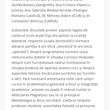
Dumbrăveanu (Geografie), dna Cristina Popescu
(Litere), dna Gabriela Blebea-Nicolae (Teologie
Romano-Catolică), dl. Mihnea Dobre (ICUB) și dr.
Constantin Brîncuș (CARFIA).
Subiectele discutate privesc aspecte legate de
conținut (cum arată Fișa disciplinei la Licență,
Masterat, respectiv Școala doctorală?), normare
(despre partiția 8 ore etică „teoretică”/6 ore etică
„aplicată”), despre programarea cursului (ziua,
comunicarea datelor în situația cursului modulat),
despre cum funcționează cadrul instituțional în
situația produsă de apariția acestui curs și despre
aspectele tehnice (încărcarea lucrărilor pe TurnItIn
e ok?). Pare necesară antrenarea celor care susțin
cursul în problematica generală a Eticii și Integrității
Academice: aceasta nu poate fi redusă numai la
detectarea Plagiatului sau la ce presupun
Metodologia și etica cercetării. Calibrul relațiilor
profesori-studenți, autoritatea folosită ca presiune,