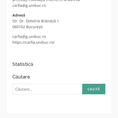
carfia@g.unibuc.ro
Adresă
Str. Dr. Dimitrie Brândză 1
060102 București
carfia@g.unibuc.ro
https://carfia.unibuc.ro/
Statistică
Căutare
Caută
după: